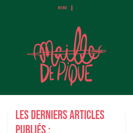
Aller
MENU
au
contenu
Les derniers articles
publiés :