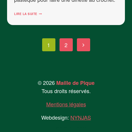
LA
LIRE LA SUITE
DINETTE
EN
CROCHET
Navigation
Page
1
2
#01
LA
de
suivante
PASTÈQUE
page
© 2026
Maille de Pique
Tous droits réservés.
Mentions légales
Webdesign:
NYNJAS