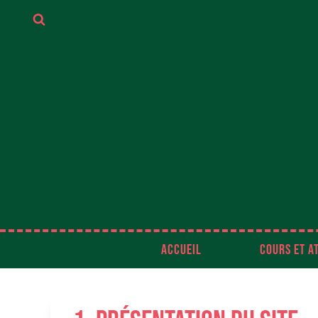
Aller
au
contenu
ACCUEIL
COURS ET A